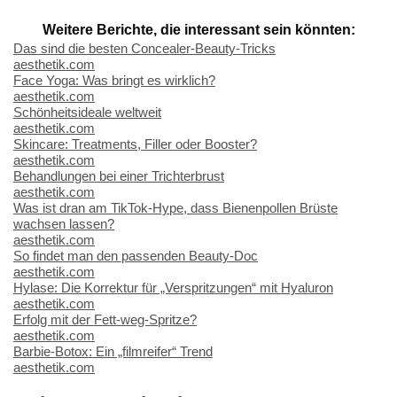
Weitere Berichte, die interessant sein könnten:
Das sind die besten Concealer-Beauty-Tricks
aesthetik.com
Face Yoga: Was bringt es wirklich?
aesthetik.com
Schönheitsideale weltweit
aesthetik.com
Skincare: Treatments, Filler oder Booster?
aesthetik.com
Behandlungen bei einer Trichterbrust
aesthetik.com
Was ist dran am TikTok-Hype, dass Bienenpollen Brüste
wachsen lassen?
aesthetik.com
So findet man den passenden Beauty-Doc
aesthetik.com
Hylase: Die Korrektur für „Verspritzungen“ mit Hyaluron
aesthetik.com
Erfolg mit der Fett-weg-Spritze?
aesthetik.com
Barbie-Botox: Ein „filmreifer“ Trend
aesthetik.com