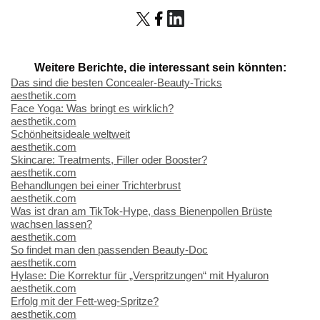
Weitere Berichte, die interessant sein könnten:
Das sind die besten Concealer-Beauty-Tricks
aesthetik.com
Face Yoga: Was bringt es wirklich?
aesthetik.com
Schönheitsideale weltweit
aesthetik.com
Skincare: Treatments, Filler oder Booster?
aesthetik.com
Behandlungen bei einer Trichterbrust
aesthetik.com
Was ist dran am TikTok-Hype, dass Bienenpollen Brüste
wachsen lassen?
aesthetik.com
So findet man den passenden Beauty-Doc
aesthetik.com
Hylase: Die Korrektur für „Verspritzungen“ mit Hyaluron
aesthetik.com
Erfolg mit der Fett-weg-Spritze?
aesthetik.com