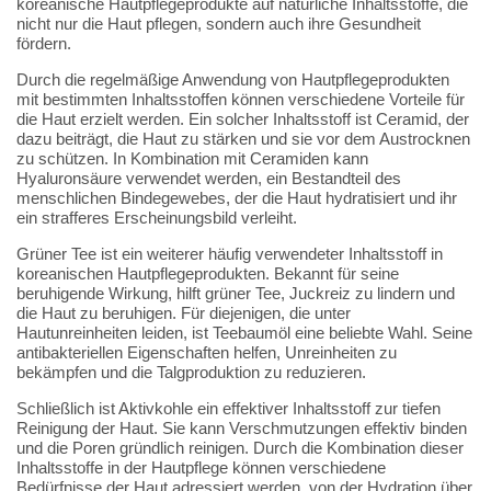
koreanische Hautpflegeprodukte auf natürliche Inhaltsstoffe, die
nicht nur die Haut pflegen, sondern auch ihre Gesundheit
fördern.
Durch die regelmäßige Anwendung von Hautpflegeprodukten
mit bestimmten Inhaltsstoffen können verschiedene Vorteile für
die Haut erzielt werden. Ein solcher Inhaltsstoff ist Ceramid, der
dazu beiträgt, die Haut zu stärken und sie vor dem Austrocknen
zu schützen. In Kombination mit Ceramiden kann
Hyaluronsäure verwendet werden, ein Bestandteil des
menschlichen Bindegewebes, der die Haut hydratisiert und ihr
ein strafferes Erscheinungsbild verleiht.
Grüner Tee ist ein weiterer häufig verwendeter Inhaltsstoff in
koreanischen Hautpflegeprodukten. Bekannt für seine
beruhigende Wirkung, hilft grüner Tee, Juckreiz zu lindern und
die Haut zu beruhigen. Für diejenigen, die unter
Hautunreinheiten leiden, ist Teebaumöl eine beliebte Wahl. Seine
antibakteriellen Eigenschaften helfen, Unreinheiten zu
bekämpfen und die Talgproduktion zu reduzieren.
Schließlich ist Aktivkohle ein effektiver Inhaltsstoff zur tiefen
Reinigung der Haut. Sie kann Verschmutzungen effektiv binden
und die Poren gründlich reinigen. Durch die Kombination dieser
Inhaltsstoffe in der Hautpflege können verschiedene
Bedürfnisse der Haut adressiert werden, von der Hydration über