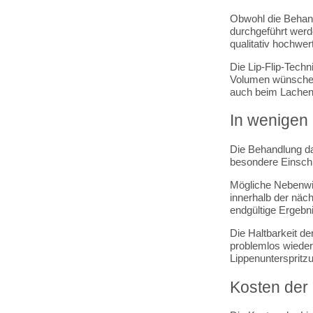
Obwohl die Behand
durchgeführt werd
qualitativ hochw
Die Lip-Flip-Techn
Volumen wünschen.
auch beim Lachen s
In wenigen
Die Behandlung da
besondere Einsch
Mögliche Nebenwir
innerhalb der näch
endgültige Ergebni
Die Haltbarkeit de
problemlos wieder
Lippenunterspritz
Kosten der 