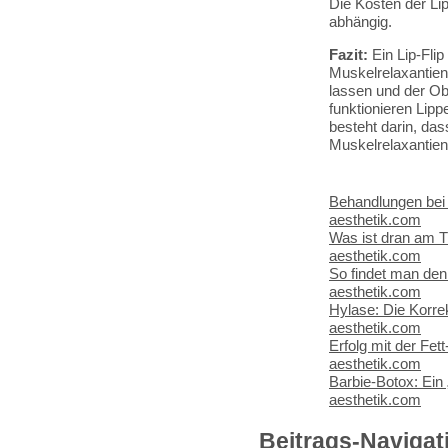
Die Kosten der Li
abhängig.
Fazit:
Ein Lip-Flip
Muskelrelaxantien 
lassen und der Ob
funktionieren Lipp
besteht darin, da
Muskelrelaxantien
Behandlungen bei e
aesthetik.com
Was ist dran am 
aesthetik.com
So findet man de
aesthetik.com
Hylase: Die Korrek
aesthetik.com
Erfolg mit der Fet
aesthetik.com
Barbie-Botox: Ein „
aesthetik.com
Beitrags-Navigat