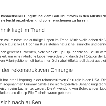
in kosmetischer Eingriff, bei dem Botulinumtoxin in den Muskel d
m sie leicht anzuheben und voller erscheinen zu lassen.
chnik liegt im Trend
en voluminöse und auffällige Lippen im Trend. Mittlerweile gehen die 
ng Natürlichkeit. Hoch im Kurs stehen natürliche, sinnliche und denn
n gerecht zu werden, biete sich die Lip-Flip-Technik an. Bei ihr wir
iziert, um eine natürliche Lippenvergrößerung durch die Rotation der L
on Fillerinjektionen oft bekannten Schnabel-Effekts soll dabei ausble
 der rekonstruktiven Chirurgie
ik hat ihren Ursprung in der rekonstruktiven Chirurgie in den USA. Di
em sogenannten Gummy Smile eine nicht-operative Behandlungstechn
eisch beim Lachen zu zeigen. Die Anwendung von Botox an den Lipp
keiten und die Lip-Flip-Technik wurde geboren.
t“ sich nach außen