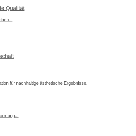
e Qualität
och...
schaft
ormung...