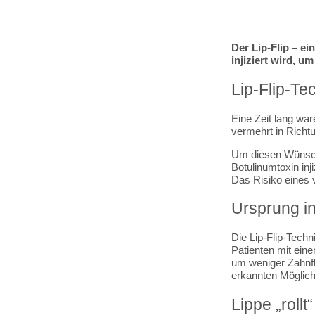
Der Lip-Flip – e
injiziert wird, u
Lip-Flip-Te
Eine Zeit lang war
vermehrt in Richtu
Um diesen Wünsche
Botulinumtoxin inj
Das Risiko eines v
Ursprung in
Die Lip-Flip-Techn
Patienten mit ein
um weniger Zahnfl
erkannten Möglich
Lippe „roll