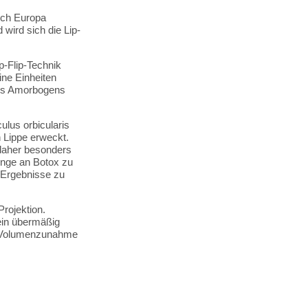
uch Europa
 wird sich die Lip-
p-Flip-Technik
ine Einheiten
 des Amorbogens
lus orbicularis
n Lippe erweckt.
 daher besonders
enge an Botox zu
e Ergebnisse zu
Projektion.
ein übermäßig
er Volumenzunahme