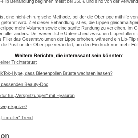
p-Flip Behandlung beginnen meist bei 350 € und sind von der verwe
 ist eine nicht-chirurgische Methode, bei der die Oberlippe mithilfe von
geformt wird. Ziel dieser Behandlung ist es, die Lippen gleichmäßige
erlippe mehr Volumen sowie eine sanfte Rundung zu verleihen. Im 
enfüller anders. Der wesentliche Unterschied zwischen Lippenfüllern 
ss Filler das Gesamtvolumen der Lippe erhöhen, während ein Lip-Flip 
 die Position der Oberlippe verändert, um den Eindruck von mehr Fül
Weitere Berichte, die interessant sein könnten:
iner Trichterbrust
TikTok-Hype, dass Bienenpollen Brüste wachsen lassen?
n passenden Beauty-Doc
tur für „Verspritzungen“ mit Hyaluron
t-weg-Spritze?
filmreifer“ Trend
ion