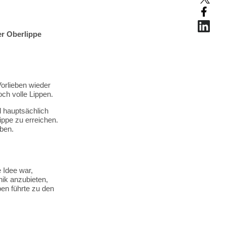
er Oberlippe
Vorlieben wieder
och volle Lippen.
d hauptsächlich
ippe zu erreichen.
iben.
e Idee war,
ik anzubieten,
en führte zu den