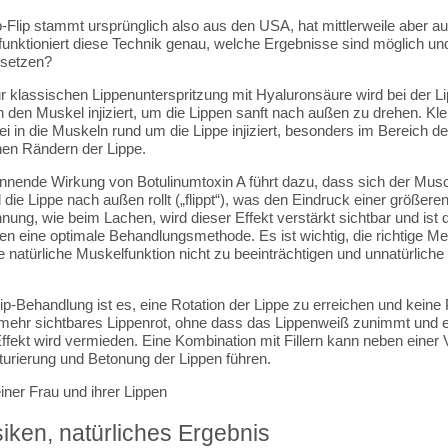
-Flip stammt ursprünglich also aus den USA, hat mittlerweile aber a
 funktioniert diese Technik genau, welche Ergebnisse sind möglich und
hsetzen?
r klassischen Lippenunterspritzung mit Hyaluronsäure wird bei der Li
n den Muskel injiziert, um die Lippen sanft nach außen zu drehen. Kle
i in die Muskeln rund um die Lippe injiziert, besonders im Bereich
chen Rändern der Lippe.
nende Wirkung von Botulinumtoxin A führt dazu, dass sich der Muscu
 die Lippe nach außen rollt („flippt“), was den Eindruck einer größere
ung, wie beim Lachen, wird dieser Effekt verstärkt sichtbar und ist
en eine optimale Behandlungsmethode. Es ist wichtig, die richtige M
 natürliche Muskelfunktion nicht zu beeinträchtigen und unnatürlich
lip-Behandlung ist es, eine Rotation der Lippe zu erreichen und keine 
mehr sichtbares Lippenrot, ohne dass das Lippenweiß zunimmt und 
ffekt wird vermieden. Eine Kombination mit Fillern kann neben ein
turierung und Betonung der Lippen führen.
iken, natürliches Ergebnis