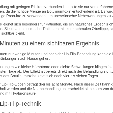
lung mit geringen Risiken verbunden ist, sollte sie nur von erfahren
en, da die richtige Menge an Botulinumtoxin entscheidend ist. Es wir
ertige Produkte zu verwenden, um unerwünschte Nebenwirkungen zu 
ik eignet sich besonders für Patienten, die ein natürliches Ergebnis o
 Sie ist auch optimal bei Patienten mit einer schmalen Oberlippe, s
ichtbar bleibt.
 Minuten zu einem sichtbaren Ergebnis
uert nur wenige Minuten und nach der Lip-Flip-Behandlung kann die 
ränkungen nach Hause gehen.
kungen wie kleine Hämatome oder leichte Schwellungen klingen in 
sten Tage ab. Der Effekt ist bereits direkt nach der Behandlung sicht
s des Botulinumtoxins zeigt sich nach vier bis sieben Tagen.
r Lip-Flip-Lippen beträgt drei bis acht Monate. Nach dieser Zeit kann
holt werden und die Nachbehandlung unterscheidet sich kaum von d
ung mit Hyaluronsäure.
Lip-Flip-Technik