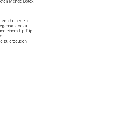
ndeten Menge Botox
r erscheinen zu
Gegensatz dazu
und einem Lip-Flip
mit
le zu erzeugen.