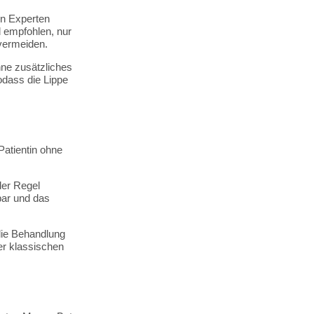
en Experten
d empfohlen, nur
vermeiden.
hne zusätzliches
odass die Lippe
Patientin ohne
der Regel
bar und das
 die Behandlung
er klassischen