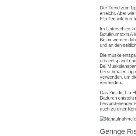
Der Trend zum Lip
erreicht. Aber wie
Flip-Technik durc
Im Unterschied zu
Botulinumtoxin A i
Botox werden dabe
und an den seitli
Die muskelentspan
oris entspannt und
Bei Muskelanspann
bei schmalen Lipp
verwenden, um die
vermeiden.
Das Ziel der Lip-F
Dadurch entsteht 
hervorstehender E
auch zu einer Kon
Geringe Ris