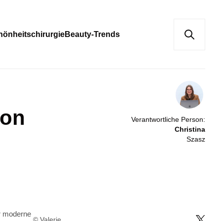
hönheitschirurgie
Beauty-Trends
von
Verantwortliche Person:
Christina
Szasz
© Valerie