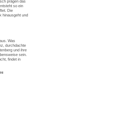
usch prägen das
ntsteht so ein
tet. Die
ok hinausgeht und
r aus. Was
nz, durchdachte
tenberg und ihre
ebensweise sein.
t, findet in
es