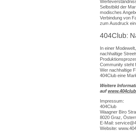
Werteverständniss
Selbstbild der Ma
modisches Angebot,
Verbindung von Fa
zum Ausdruck eine
404Club: Na
In einer Modewelt,
nachhaltige Stree
Produktionsprozes
Community steht f
Wer nachhaltige F
404Club eine Mark
Weitere Informat
auf
www.404club
Impressum:
404Club
Waagner Biro Stra
8020 Graz, Österr
E-Mail: service@4
Website: www.404