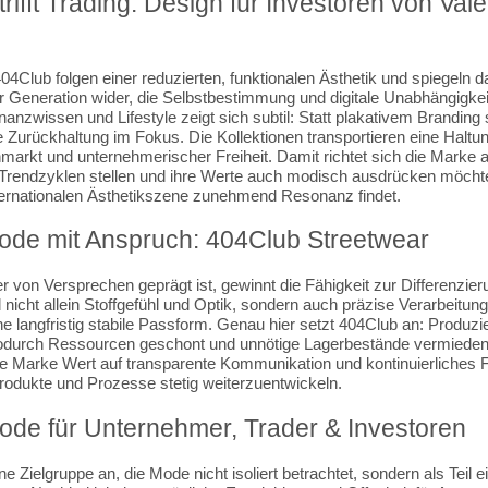
rifft Trading: Design für Investoren von Vale
4Club folgen einer reduzierten, funktionalen Ästhetik und spiegeln d
r Generation wider, die Selbstbestimmung und digitale Unabhängigkei
anzwissen und Lifestyle zeigt sich subtil: Statt plakativem Branding 
 Zurückhaltung im Fokus. Die Kollektionen transportieren eine Halt
nmarkt und unternehmerischer Freiheit. Damit richtet sich die Marke
r Trendzyklen stellen und ihre Werte auch modisch ausdrücken möch
nternationalen Ästhetikszene zunehmend Resonanz findet.
de mit Anspruch: 404Club Streetwear
r von Versprechen geprägt ist, gewinnt die Fähigkeit zur Differenzie
 nicht allein Stoffgefühl und Optik, sondern auch präzise Verarbeitu
ne langfristig stabile Passform. Genau hier setzt 404Club an: Produzie
wodurch Ressourcen geschont und unnötige Lagerbestände vermiede
 die Marke Wert auf transparente Kommunikation und kontinuierliches
dukte und Prozesse stetig weiterzuentwickeln.
ode für Unternehmer, Trader & Investoren
ne Zielgruppe an, die Mode nicht isoliert betrachtet, sondern als Teil 