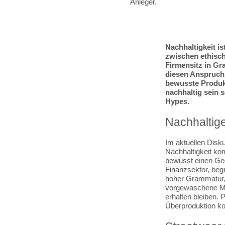
Nachhaltigkeit is
zwischen ethisc
Firmensitz in Gra
diesen Anspruch 
bewusste Produkt
nachhaltig sein s
Hypes.
Nachhaltig
Im aktuellen Disk
Nachhaltigkeit ko
bewusst einen Ge
Finanzsektor, begr
hoher Grammatur, 
vorgewaschene Ma
erhalten bleiben. 
Überproduktion ko