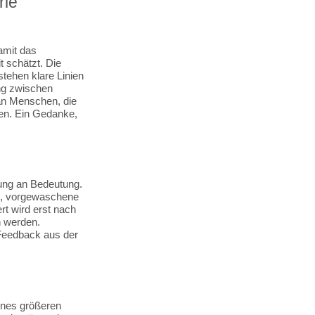
rie
amit das
t schätzt. Die
stehen klare Linien
ung zwischen
 an Menschen, die
ten. Ein Gedanke,
rung an Bedeutung.
ng, vorgewaschene
rt wird erst nach
n werden.
 Feedback aus der
eines größeren