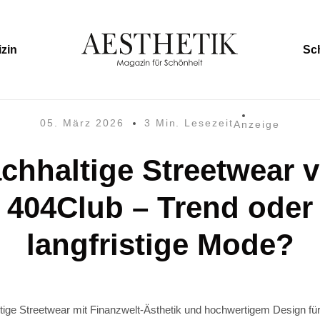
zin
Sc
05. März 2026
3 Min. Lesezeit
Anzeige
chhaltige Streetwear 
404Club – Trend oder
langfristige Mode?