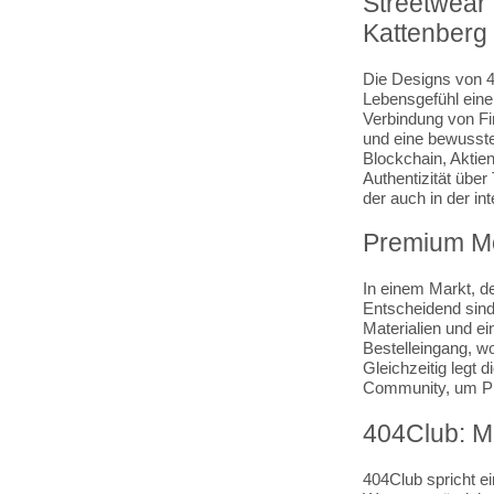
Streetwear t
Kattenberg
Die Designs von 40
Lebensgefühl eine
Verbindung von Fin
und eine bewusste
Blockchain, Aktie
Authentizität übe
der auch in der i
Premium Mo
In einem Markt, de
Entscheidend sind
Materialien und ei
Bestelleingang, 
Gleichzeitig legt
Community, um Pro
404Club: M
404Club spricht ei