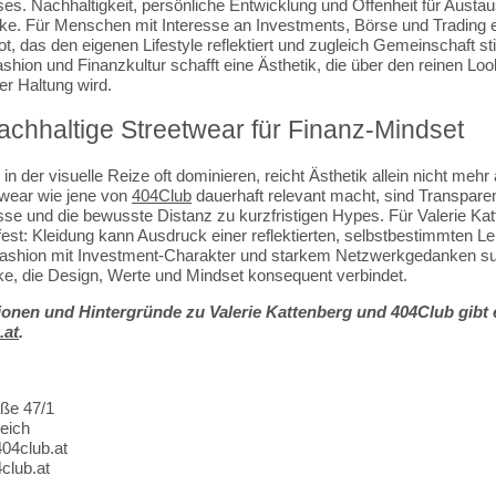
es. Nachhaltigkeit, persönliche Entwicklung und Offenheit für Austa
rke. Für Menschen mit Interesse an Investments, Börse und Trading e
 das den eigenen Lifestyle reflektiert und zugleich Gemeinschaft stif
shion und Finanzkultur schafft eine Ästhetik, die über den reinen Lo
r Haltung wird.
chhaltige Streetwear für Finanz-Mindset
 in der visuelle Reize oft dominieren, reicht Ästhetik allein nicht meh
twear wie jene von
404Club
dauerhaft relevant macht, sind Transpare
se und die bewusste Distanz zu kurzfristigen Hypes. Für Valerie Kat
est: Kleidung kann Ausdruck einer reflektierten, selbstbestimmten L
ashion mit Investment-Charakter und starkem Netzwerkgedanken such
e, die Design, Werte und Mindset konsequent verbindet.
ionen und Hintergründe zu Valerie Kattenberg und 404Club gibt 
.at
.
ße 47/1
eich
04club.at
club.at