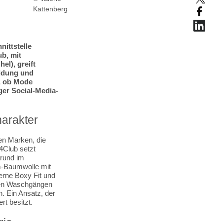
Kattenberg
nittstelle
b, mit
el), greift
ildung und
, ob Mode
iger Social-Media-
harakter
en Marken, die
4Club setzt
grund im
um-Baumwolle mit
erne Boxy Fit und
chen Waschgängen
n. Ein Ansatz, der
t besitzt.