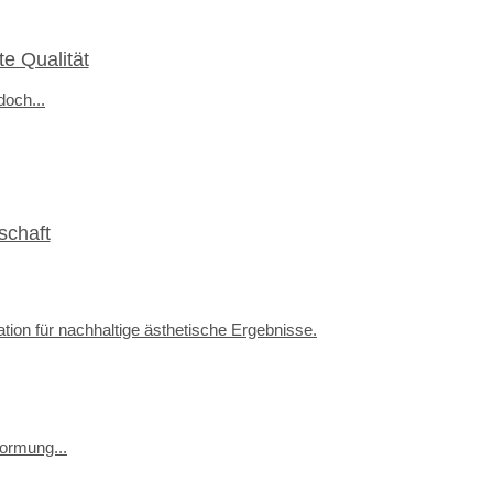
e Qualität
och...
schaft
ormung...