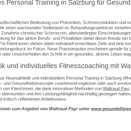
s Personal Training in Salzburg für Gesund
sellschaftlichen Bedeutung von Prävention, Schmerzreduktion und na
tik einen wachsenden Stellenwert im Behandlungsspektrum einnehme
ie Zunahme chronischer Schmerzen, altersbedingter Einschränkungen
eitung für das aktive Berufs- und Privatleben bietet dieser Ansatz ein b
r Klient:innen stehen dabei individuell erreichbare Ziele und eine kon
eistungsdruck im Fokus. Neue Praxisimpulse erscheinen gerade für jen
 oder Unsicherheiten den Schritt in ein gesundes, aktives Leben w
ik und individuelles Fitnesscoaching mit Wa
s Neuroathletik und individuellem Personal Training in Salzburg öffn
ss- und Gesundheitskonzepte zunehmend ergänzen oder auch ersetz
n von Klient:innen, die dank innovativer Methoden von
Waltraud Payr
berwunden und ihre Leistungsfähigkeit nachhaltig gesteigert haben
 kritisch reflektierten Arbeitsweise.
tionen zum Angebot von Waltraud Payr unter
www.gesundefitnes