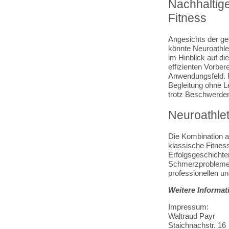
Nachhaltige
Fitness
Angesichts der ge
könnte Neuroathle
im Hinblick auf d
effizienten Vorber
Anwendungsfeld. Fü
Begleitung ohne L
trotz Beschwerden
Neuroathlet
Die Kombination au
klassische Fitne
Erfolgsgeschichte
Schmerzprobleme ü
professionellen und
Weitere Informa
Impressum:
Waltraud Payr
Staichnachstr. 16