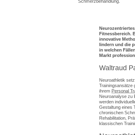
Neurozentriertes
Fitnessbereich. 
innovative Metho
lindern und die p
in welchen Fällen
Markt professione
Waltraud Pa
Neuroathletik set
Trainingsansätze 
ihrem
Personal Tr
Neuroanalyse zu 
werden individuell
Gestaltung eines 
chronischen Schme
Rehabilitation, Prä
klassischen Train