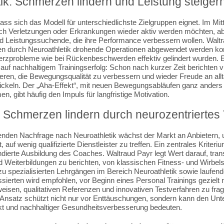
ik: Schmerzen lindern und Leistung steiger
dass sich das Modell für unterschiedlichste Zielgruppen eignet. Im Mit
ch Verletzungen oder Erkrankungen wieder aktiv werden möchten, a
nd Leistungssuchende, die ihre Performance verbessern wollen. Waltr
nen durch Neuroathletik drohende Operationen abgewendet werden ko
rzprobleme wie bei Rückenbeschwerden effektiv gelindert wurden. 
auf nachhaltigem Trainingserfolg: Schon nach kurzer Zeit berichten vi
inieren, die Bewegungsqualität zu verbessern und wieder Freude an alltä
ickeln. Der „Aha-Effekt“, mit neuen Bewegungsabläufen ganz anders
 gibt häufig den Impuls für langfristige Motivation.
Schmerzen lindern durch neurozentriertes 
enden Nachfrage nach Neuroathletik wächst der Markt an Anbietern, 
 auf wenig qualifizierte Dienstleister zu treffen. Ein zentrales Kriter
undierte Ausbildung des Coaches. Waltraud Payr legt Wert darauf, tran
d Weiterbildungen zu berichten, von klassischen Fitness- und Wirbels
zu spezialisierten Lehrgängen im Bereich Neuroathletik sowie laufe
sierten wird empfohlen, vor Beginn eines Personal Trainings gezielt
isen, qualitativen Referenzen und innovativen Testverfahren zu frag
 Ansatz schützt nicht nur vor Enttäuschungen, sondern kann den Un
ekt und nachhaltiger Gesundheitsverbesserung bedeuten.