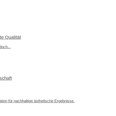
e Qualität
och...
schaft