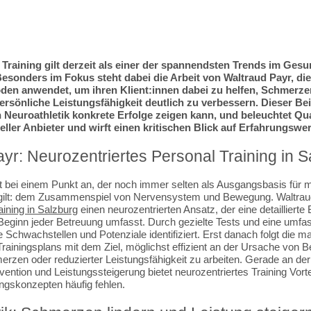
 Training gilt derzeit als einer der spannendsten Trends im Gesu
Besonders im Fokus steht dabei die Arbeit von Waltraud Payr, die
den anwendet, um ihren Klient:innen dabei zu helfen, Schmerze
ersönliche Leistungsfähigkeit deutlich zu verbessern. Dieser Bei
 Neuroathletik konkrete Erfolge zeigen kann, und beleuchtet Qual
ller Anbieter und wirft einen kritischen Blick auf Erfahrungswer
yr: Neurozentriertes Personal Training in S
zt bei einem Punkt an, der noch immer selten als Ausgangsbasis für
gilt: dem Zusammenspiel von Nervensystem und Bewegung. Waltraud 
aining in Salzburg
einen neurozentrierten Ansatz, der eine detailliert
Beginn jeder Betreuung umfasst. Durch gezielte Tests und eine um
e Schwachstellen und Potenziale identifiziert. Erst danach folgt die 
Trainingsplans mit dem Ziel, möglichst effizient an der Ursache von
rzen oder reduzierter Leistungsfähigkeit zu arbeiten. Gerade an der 
vention und Leistungssteigerung bietet neurozentriertes Training Vortei
ingskonzepten häufig fehlen.