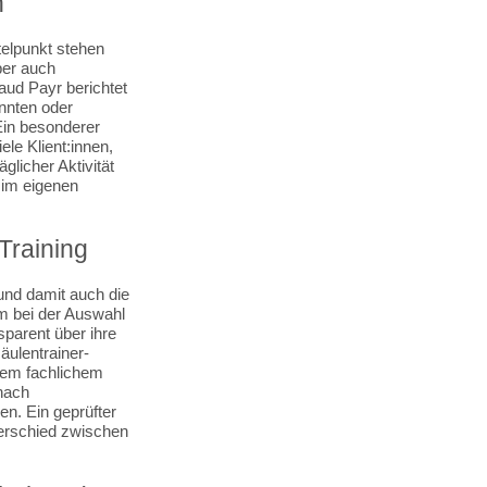
n
telpunkt stehen
ber auch
aud Payr berichtet
nnten oder
Ein besonderer
ele Klient:innen,
glicher Aktivität
 im eigenen
Training
und damit auch die
ium bei der Auswahl
sparent über ihre
äulentrainer-
ndem fachlichem
 nach
en. Ein geprüfter
terschied zwischen