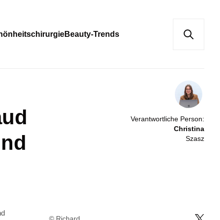
hönheitschirurgie
Beauty-Trends
aud
Verantwortliche Person:
Christina
und
Szasz
© Richard