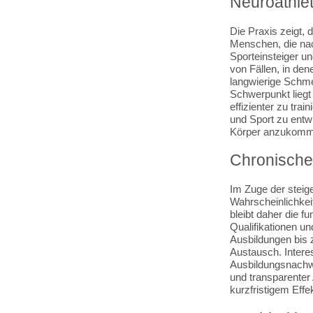
Neuroathlet
Die Praxis zeigt, 
Menschen, die na
Sporteinsteiger u
von Fällen, in de
langwierige Schme
Schwerpunkt liegt 
effizienter zu tra
und Sport zu entw
Körper anzukommen,
Chronische 
Im Zuge der steig
Wahrscheinlichkeit,
bleibt daher die f
Qualifikationen un
Ausbildungen bis 
Austausch. Interes
Ausbildungsnachwe
und transparenter
kurzfristigem Eff