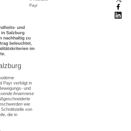
Payr
ndheits- und
 in Salzburg
n nachhaltig zu
trag beleuchtet,
itätskriterien im
te.
alzburg
 moderne
Payr verfolgt in
e Bewegungs- und
fassende Anamnese
maßgeschneiderte
 Beschwerden wie
Schnittstelle von
le, die in