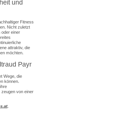
heit und
chhaltiger Fitness
n. Nicht zuletzt
 oder einer
reites
tinuierliche
e attraktiv, die
agen möchten.
ltraud Payr
et Wege, die
en können.
ihre
, zeugen von einer
s.at
.