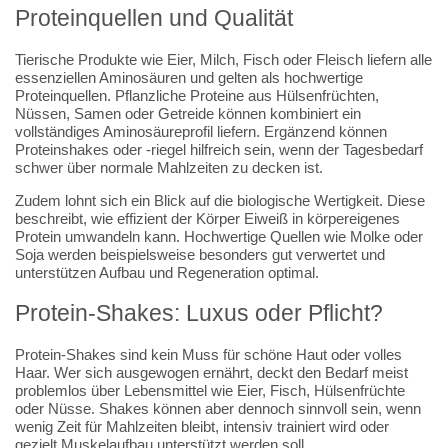
Proteinquellen und Qualität
Tierische Produkte wie Eier, Milch, Fisch oder Fleisch liefern alle
essenziellen Aminosäuren und gelten als hochwertige
Proteinquellen. Pflanzliche Proteine aus Hülsenfrüchten,
Nüssen, Samen oder Getreide können kombiniert ein
vollständiges Aminosäureprofil liefern. Ergänzend können
Proteinshakes oder -riegel hilfreich sein, wenn der Tagesbedarf
schwer über normale Mahlzeiten zu decken ist.
Zudem lohnt sich ein Blick auf die biologische Wertigkeit. Diese
beschreibt, wie effizient der Körper Eiweiß in körpereigenes
Protein umwandeln kann. Hochwertige Quellen wie Molke oder
Soja werden beispielsweise besonders gut verwertet und
unterstützen Aufbau und Regeneration optimal.
Protein-Shakes: Luxus oder Pflicht?
Protein-Shakes sind kein Muss für schöne Haut oder volles
Haar. Wer sich ausgewogen ernährt, deckt den Bedarf meist
problemlos über Lebensmittel wie Eier, Fisch, Hülsenfrüchte
oder Nüsse. Shakes können aber dennoch sinnvoll sein, wenn
wenig Zeit für Mahlzeiten bleibt, intensiv trainiert wird oder
gezielt Muskelaufbau unterstützt werden soll.