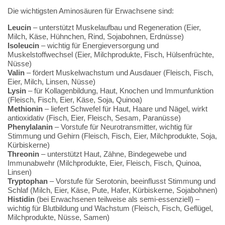
Die wichtigsten Aminosäuren für Erwachsene sind:
Leucin
– unterstützt Muskelaufbau und Regeneration (Eier,
Milch, Käse, Hühnchen, Rind, Sojabohnen, Erdnüsse)
Isoleucin
– wichtig für Energieversorgung und
Muskelstoffwechsel (Eier, Milchprodukte, Fisch, Hülsenfrüchte,
Nüsse)
Valin
– fördert Muskelwachstum und Ausdauer (Fleisch, Fisch,
Eier, Milch, Linsen, Nüsse)
Lysin
– für Kollagenbildung, Haut, Knochen und Immunfunktion
(Fleisch, Fisch, Eier, Käse, Soja, Quinoa)
Methionin
– liefert Schwefel für Haut, Haare und Nägel, wirkt
antioxidativ (Fisch, Eier, Fleisch, Sesam, Paranüsse)
Phenylalanin
– Vorstufe für Neurotransmitter, wichtig für
Stimmung und Gehirn (Fleisch, Fisch, Eier, Milchprodukte, Soja,
Kürbiskerne)
Threonin
– unterstützt Haut, Zähne, Bindegewebe und
Immunabwehr (Milchprodukte, Eier, Fleisch, Fisch, Quinoa,
Linsen)
Tryptophan
– Vorstufe für Serotonin, beeinflusst Stimmung und
Schlaf (Milch, Eier, Käse, Pute, Hafer, Kürbiskerne, Sojabohnen)
Histidin
(bei Erwachsenen teilweise als semi-essenziell) –
wichtig für Blutbildung und Wachstum (Fleisch, Fisch, Geflügel,
Milchprodukte, Nüsse, Samen)