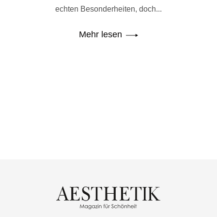
echten Besonderheiten, doch...
Mehr lesen
P
In