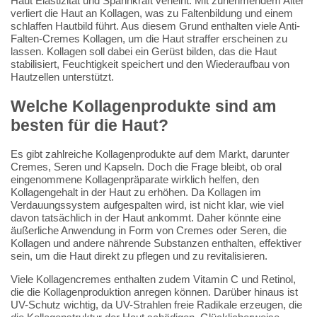
Haut Elastizität und Spannkraft verleiht. Mit zunehmendem Alter
verliert die Haut an Kollagen, was zu Faltenbildung und einem
schlaffen Hautbild führt. Aus diesem Grund enthalten viele Anti-
Falten-Cremes Kollagen, um die Haut straffer erscheinen zu
lassen. Kollagen soll dabei ein Gerüst bilden, das die Haut
stabilisiert, Feuchtigkeit speichert und den Wiederaufbau von
Hautzellen unterstützt.
Welche Kollagenprodukte sind am
besten für die Haut?
Es gibt zahlreiche Kollagenprodukte auf dem Markt, darunter
Cremes, Seren und Kapseln. Doch die Frage bleibt, ob oral
eingenommene Kollagenpräparate wirklich helfen, den
Kollagengehalt in der Haut zu erhöhen. Da Kollagen im
Verdauungssystem aufgespalten wird, ist nicht klar, wie viel
davon tatsächlich in der Haut ankommt. Daher könnte eine
äußerliche Anwendung in Form von Cremes oder Seren, die
Kollagen und andere nährende Substanzen enthalten, effektiver
sein, um die Haut direkt zu pflegen und zu revitalisieren.
Viele Kollagencremes enthalten zudem Vitamin C und Retinol,
die die Kollagenproduktion anregen können. Darüber hinaus ist
UV-Schutz wichtig, da UV-Strahlen freie Radikale erzeugen, die