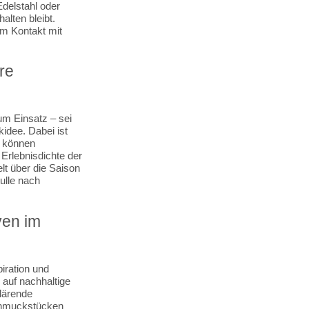
delstahl oder
alten bleibt.
m Kontakt mit
re
um Einsatz – sei
kidee. Dabei ist
l können
 Erlebnisdichte der
t über die Saison
ulle nach
ven im
iration und
auf nachhaltige
klärende
Schmuckstücken