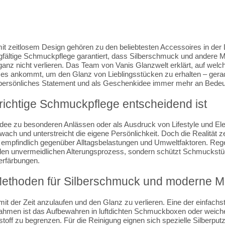
 zeitlosem Design gehören zu den beliebtesten Accessoires in der L
gfältige Schmuckpflege garantiert, dass Silberschmuck und andere M
leganz nicht verlieren. Das Team von Vanis Glanzwelt erklärt, auf welc
s ankommt, um den Glanz von Lieblingsstücken zu erhalten – gerade 
persönliches Statement und als Geschenkidee immer mehr an Bedeu
richtige Schmuckpflege entscheidend ist
dee zu besonderen Anlässen oder als Ausdruck von Lifestyle und E
wach und unterstreicht die eigene Persönlichkeit. Doch die Realität z
 empfindlich gegenüber Alltagsbelastungen und Umweltfaktoren. Reg
 den unvermeidlichen Alterungsprozess, sondern schützt Schmuckst
erfärbungen.
ethoden für Silberschmuck und moderne Ma
 mit der Zeit anzulaufen und den Glanz zu verlieren. Eine der einfachs
hmen ist das Aufbewahren in luftdichten Schmuckboxen oder weich
toff zu begrenzen. Für die Reinigung eignen sich spezielle Silberput