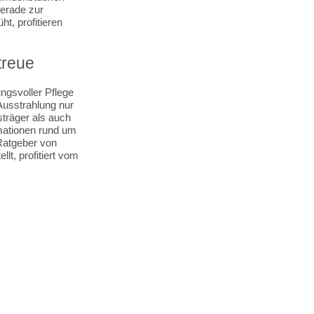
erade zur
t, profitieren
treue
ngsvoller Pflege
usstrahlung nur
sträger als auch
rmationen rund um
Ratgeber von
t, profitiert vom