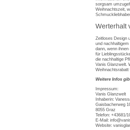
sorgsam umzugehen
Weihnachtszeit, w
Schmuckliebhaber
Werterhalt 
Zeitloses Design 
und nachhaltigem 
dann, wenn ihnen d
für Lieblingsstück
die nachhaltige P
Vanis Glanzwelt. 
Weihnachtsrabatt 
Weitere Infos gib
Impressum:
Vanis Glanzwelt
Inhaberin: Vaness
Gaisbacherweg 1
8055 Graz
Telefon: +43681/
E-Mail: info@vani
Website: vanisgl