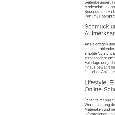
Seifenlösungen, u
Modeschmuck profit
Besonders in Hinbl
Parfum, Haarspra
Schmuck un
Aufmerksam
An Feiertagen und
es als strahlender
erhöhte Vorsicht 
insbesondere empfi
Feiertage sorgt d
hinaus bewahrt bl
festlichen Anlässe
Lifestyle, 
Online-Sc
Jenseits technisch
Wertschätzung der
Materialien und p
Informationen und