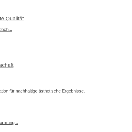
e Qualität
och...
schaft
ormung...