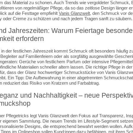
m das Material zu schonen. Auch Trends wie vergoldeter Schmuck, E
ieren von regelmäßiger Pflege, da so das zeitlose Design länger erh
ick auf die Festtage empfiehlt
Vanis Glanzwelt
, den Schmuck vor de
y oder Creme zu schützen und nach jedem Tragen sanft zu säubern.
d Jahreszeiten: Warum Feiertage besonde
keit erfordern
 in der festlichen Jahreszeit kommt Schmuck oft besonders häufig z
 Begleiter auf Familienfeiern oder als sorgfältig ausgewählte Geschen
angeraten: Gerüche von festlichem Parfum oder intensive Pflegemitte
ndliche Materialien schneller altern lassen. Die richtige Pflege in der
afür, dass der Glanz hochwertiger Schmuckstücke von Vanis Glanzwel
eibt. Ein Tipp: Die Aufbewahrung in einer abgetrennten Schmuckschat
n reduziert das Risiko von Kratzern und Farbabtrag.
Eleganz und Nachhaltigkeit – neue Perspekti
hmuckshop
er Pflegetricks legt Vanis Glanzwelt den Fokus auf Transparenz, Insp
 eigenen Sammlung. Die neuen Trends im Lifestyle-Segment setzen 
ersonalisierte Designs, die entsprechend bewahrt werden wollen. Auf
 Tipps im Onlineshop sollen Kund:innen dazu befähigen, mit ihren 