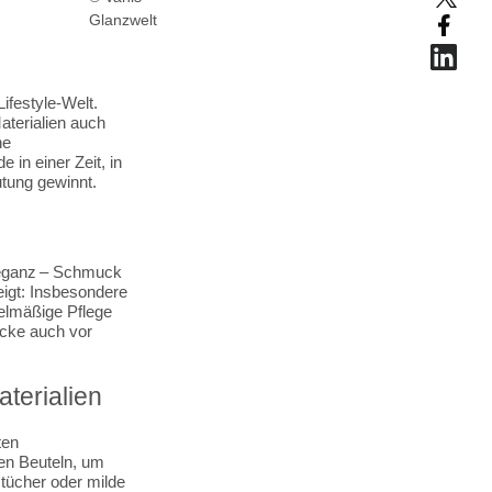
Glanzwelt
ifestyle-Welt.
aterialien auch
he
in einer Zeit, in
tung gewinnt.
leganz – Schmuck
eigt: Insbesondere
elmäßige Pflege
ücke auch vor
terialien
ten
en Beuteln, um
ztücher oder milde