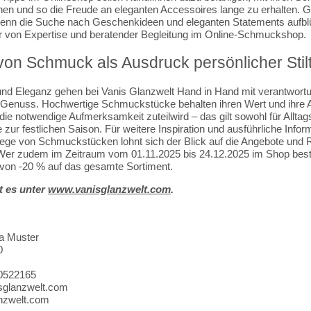
 und so die Freude an eleganten Accessoires lange zu erhalten. G
enn die Suche nach Geschenkideen und eleganten Statements aufblüh
 von Expertise und beratender Begleitung im Online-Schmuckshop.
von Schmuck als Ausdruck persönlicher Stil
und Eleganz gehen bei Vanis Glanzwelt Hand in Hand mit verantwortu
Genuss. Hochwertige Schmuckstücke behalten ihren Wert und ihre A
ie notwendige Aufmerksamkeit zuteilwird – das gilt sowohl für Alltag
e zur festlichen Saison. Für weitere Inspiration und ausführliche Info
flege von Schmuckstücken lohnt sich der Blick auf die Angebote und 
Wer zudem im Zeitraum vom 01.11.2025 bis 24.12.2025 im Shop bestell
von -20 % auf das gesamte Sortiment.
t es unter
www.vanisglanzwelt.com
.
a Muster
0
10522165
sglanzwelt.com
anzwelt.com